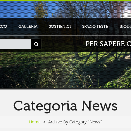
ARCO
GALLERIA
SOSTIENICI
SPAZIO FESTE
BIODI
PER SAPERE C
Categoria News
Home
>
Archive By Category "News"