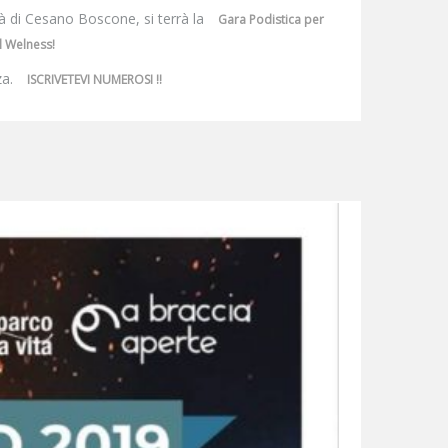
tà di Cesano Boscone, si terrà la
Gara Podistica per
l Welness!
za.
ISCRIVETEVI NUMEROSI !!