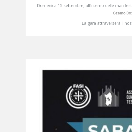
Domenica 15 settembre, all’interno delle manifest
Cesano Bo
La gara attraverserà il nos