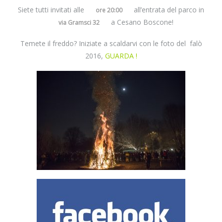
Siete tutti invitati alle
all’entrata del parco in
ore 20:00
a Cesano Boscone!
via Gramsci 32
Temete il freddo? Iniziate a scaldarvi con le foto del falò
2016,
GUARDA !