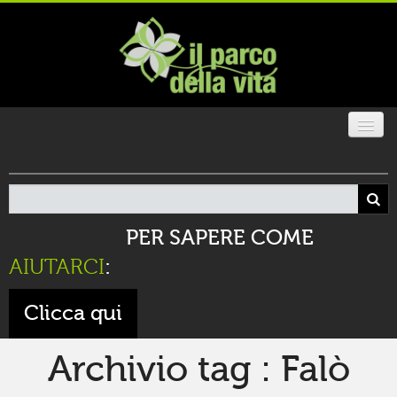
CHI SIAMO
IL PARCO
PER SAPERE COME
GALLERIA
AIUTARCI
:
SOSTIENICI
Clicca qui
SPAZIO FESTE
Archivio tag : Falò