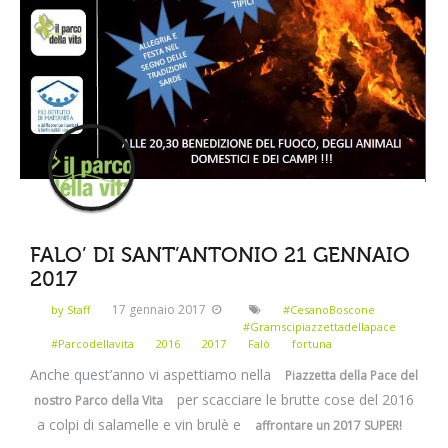
FALO’ DI SANT’ANTONIO 21 GENNAIO
2017
17 gennaio 2017
by Staff
#CesanoBoscone
#Gramscipiazzettadellapace
#Parcodellavita
2016
2017
Falò
fortuna
Anche quest’anno vi aspettiamo nella
Piazzetta della Pace del
per scacciare le brutte cose del 2016
nostro Parco della Vita
a colpi di salamelle e vin brulè e
affrontare un 2017 SUPER!