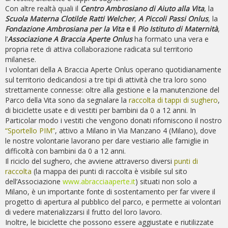
Con altre realtà quali il
Centro Ambrosiano di Aiuto alla Vita
, la
Scuola Materna Clotilde Ratti Welcher
,
A Piccoli Passi Onlus
,
la
Fondazione Ambrosiana per la Vita
e il
Pio Istituto di Maternità
,
l’
Associazione A Braccia Aperte Onlus
ha formato una vera e
propria rete di attiva collaborazione radicata sul territorio
milanese.
I volontari della A Braccia Aperte Onlus operano quotidianamente
sul territorio dedicandosi a tre tipi di attività che tra loro sono
strettamente connesse: oltre alla gestione e la manutenzione del
Parco della Vita sono da segnalare la
raccolta di tappi di sughero
,
di biciclette usate e di vestiti per bambini da 0 a 12 anni. In
Particolar modo i vestiti che vengono donati riforniscono il nostro
“Sportello PIM”
, attivo a Milano in Via Manzano 4 (Milano), dove
le nostre volontarie lavorano per dare vestiario alle famiglie in
difficoltà con bambini da 0 a 12 anni.
Il riciclo del sughero, che avviene attraverso diversi
punti di
raccolta
(la mappa dei punti di raccolta è visibile sul sito
dell’Associazione
www.abracciaaperte.it
) situati non solo a
Milano, è un importante fonte di sostentamento per far vivere il
progetto di apertura al pubblico del parco, e permette ai volontari
di vedere materializzarsi il frutto del loro lavoro.
Inoltre, le biciclette che possono essere aggiustate e riutilizzate