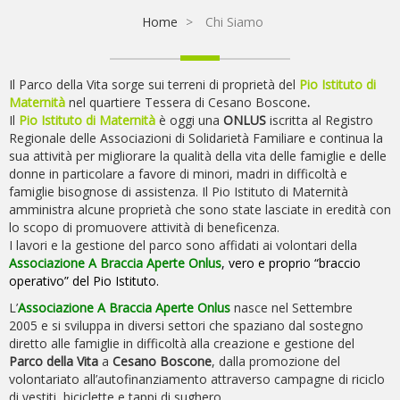
BIODIVERSITÀ
Home
>
Chi Siamo
CONTATTACI
Il Parco della Vita sorge sui terreni di proprietà del
Pio Istituto di
Maternità
nel quartiere Tessera di Cesano Boscone
.
Il
Pio Istituto di Maternità
è oggi una
ONLUS
iscritta al Registro
Regionale delle Associazioni di Solidarietà Familiare e continua la
sua attività per migliorare la qualità della vita delle famiglie e delle
donne in particolare a favore di minori, madri in difficoltà e
famiglie bisognose di assistenza. Il Pio Istituto di Maternità
amministra alcune proprietà che sono state lasciate in eredità con
lo scopo di promuovere attività di beneficenza.
I lavori e la gestione del parco sono affidati ai volontari della
Associazione
A Braccia Aperte Onlus
, vero e proprio “braccio
operativo” del Pio Istituto.
L’
Associazione
A Braccia Aperte
Onlus
nasce nel Settembre
2005 e si sviluppa in diversi settori che spaziano dal sostegno
diretto alle famiglie in difficoltà alla creazione e gestione del
Parco della Vita
a
Cesano Boscone
, dalla promozione del
volontariato all’autofinanziamento attraverso campagne di riciclo
di vestiti, biciclette e tappi di sughero.