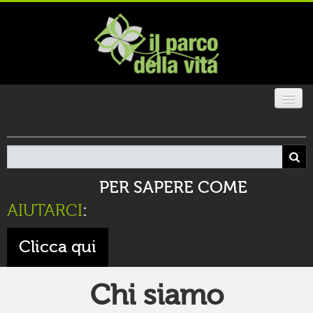
CHI SIAMO
IL PARCO
PER SAPERE COME
GALLERIA
AIUTARCI
:
SOSTIENICI
Clicca qui
SPAZIO FESTE
Chi siamo