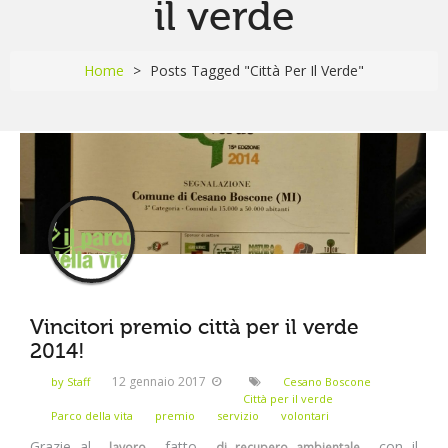
il verde
BIODIVERSITÀ
CONTATTACI
Home
>
Posts Tagged "Città Per Il Verde"
Vincitori premio città per il verde
2014!
12 gennaio 2017
by Staff
Cesano Boscone
Città per il verde
Parco della vita
premio
servizio
volontari
Grazie al
fatto
con il
lavoro
di recupero ambientale