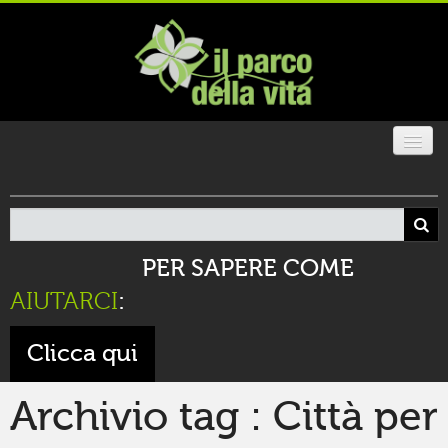
CHI SIAMO
IL PARCO
PER SAPERE COME
GALLERIA
AIUTARCI
:
SOSTIENICI
Clicca qui
SPAZIO FESTE
Archivio tag : Città per