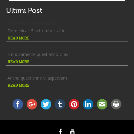
Ultimi Post
Stracesano e Stracesanina...
Domenica 15 settembre, all'in
READ MORE
FALO’ di SANT’...
E nuovamente quest'anno vi as
READ MORE
FALO’ DI SANT’...
Anche quest'anno vi aspettiam
READ MORE